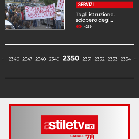
SERVIZI
Tagli istruzione:
sciopero degl...
4259
2350
…
…
2346
2347
2348
2349
2351
2352
2353
2354