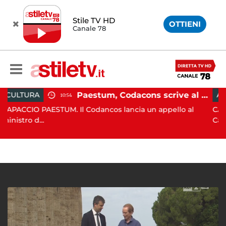
Stile TV HD
OTTIENI
Canale 78
Paestum, Codacons scrive al ministro Giuli: "Rilanciare scavi dell'Anfiteatro nell'area archeologica"
ATTUALITÀ
10:54
ESTUM. Il Codancos lancia un appello al
CAPACCIO PAEST
Capaccio Paes...