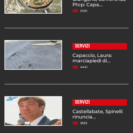
Ptcp: Capa...
2100
SERVIZI
Capaccio, Laura:
marciapiedi di...
4441
SERVIZI
Castellabate, Spinelli
rinuncia...
3633