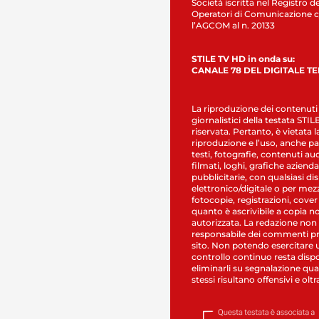
Società iscritta nel Registro de
Operatori di Comunicazione c
l’AGCOM al n. 20133
STILE TV HD in onda su:
CANALE 78 DEL DIGITALE T
La riproduzione dei contenuti
giornalistici della testata STI
riservata. Pertanto, è vietata l
riproduzione e l’uso, anche par
testi, fotografie, contenuti au
filmati, loghi, grafiche aziendal
pubblicitarie, con qualsiasi di
elettronico/digitale o per mez
fotocopie, registrazioni, cover
quanto è ascrivibile a copia n
autorizzata. La redazione non
responsabile dei commenti pr
sito. Non potendo esercitare 
controllo continuo resta dispo
eliminarli su segnalazione qual
stessi risultano offensivi e oltr