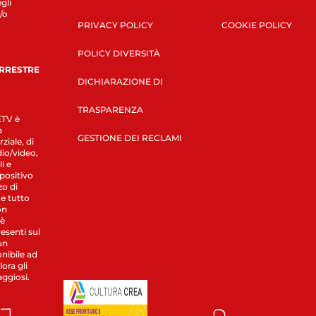
gli
/o
PRIVACY POLICY
COOKIE POLICY
POLICY DIVERSITÀ
ERRESTRE
DICHIARAZIONE DI
TRASPARENZA
LETV è
a
GESTIONE DEI RECLAMI
ziale, di
dio/video,
i e
spositivo
zo di
 e tutto
on
 è
esenti sul
un
nibile ad
ora gli
aggiosi.