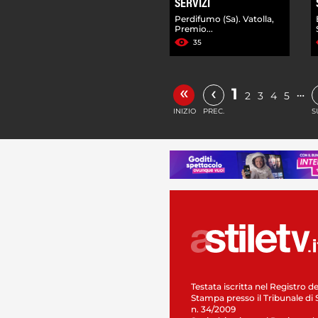
SERVIZI
Perdifumo (Sa). Vatolla,
Premio...
35
«
‹
1
…
2
3
4
5
INIZIO
PREC.
S
Testata iscritta nel Registro de
Stampa presso il Tribunale di 
n. 34/2009