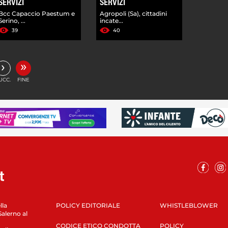
SERVIZI
SERVIZI
Bcc Capaccio Paestum e
Agropoli (Sa), cittadini
Serino, ...
incate...
39
40
»
›
UCC.
FINE
lla
POLICY EDITORIALE
WHISTLEBLOWER
Salerno al
CODICE ETICO CONDOTTA
POLICY