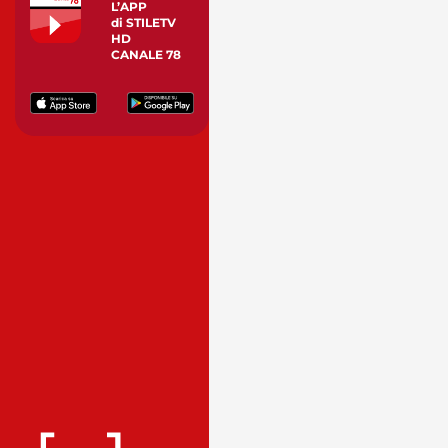
L’APP
di STILETV
HD
CANALE 78