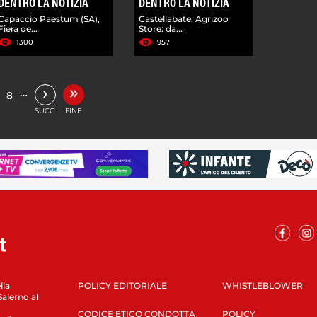
DENTRO LA NOTIZIA
DENTRO LA NOTIZIA
Capaccio Paestum (SA),
Castellabate, Agrizoo
Fiera de...
Store: da...
1300
957
»
›
…
8
SUCC.
FINE
lla
POLICY EDITORIALE
WHISTLEBLOWER
Salerno al
CODICE ETICO CONDOTTA
POLICY