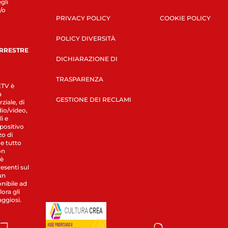
gli
/o
PRIVACY POLICY
COOKIE POLICY
POLICY DIVERSITÀ
ERRESTRE
DICHIARAZIONE DI
TRASPARENZA
LETV è
a
GESTIONE DEI RECLAMI
ziale, di
dio/video,
i e
spositivo
zo di
 e tutto
on
 è
esenti sul
un
nibile ad
ora gli
aggiosi.