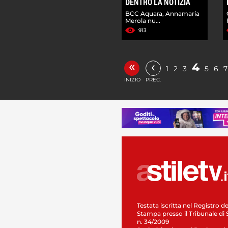
DENTRO LA NOTIZIA
BCC Aquara, Annamaria
Merola nu...
913
«
‹
4
1
2
3
5
6
7
INIZIO
PREC.
Testata iscritta nel Registro de
Stampa presso il Tribunale di 
n. 34/2009