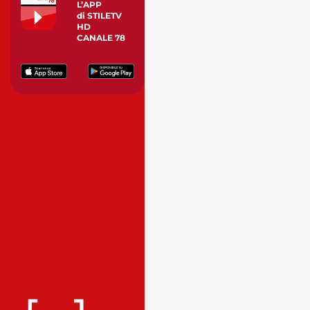
L’APP
di STILETV
HD
CANALE 78