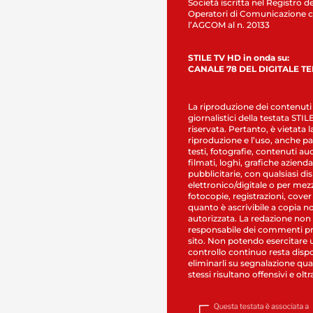
Società iscritta nel Registro de
Operatori di Comunicazione c
l’AGCOM al n. 20133
STILE TV HD in onda su:
CANALE 78 DEL DIGITALE T
La riproduzione dei contenuti
giornalistici della testata STI
riservata. Pertanto, è vietata l
riproduzione e l’uso, anche par
testi, fotografie, contenuti au
filmati, loghi, grafiche aziendal
pubblicitarie, con qualsiasi di
elettronico/digitale o per mez
fotocopie, registrazioni, cover
quanto è ascrivibile a copia n
autorizzata. La redazione non
responsabile dei commenti pr
sito. Non potendo esercitare 
controllo continuo resta dispo
eliminarli su segnalazione qual
stessi risultano offensivi e oltr