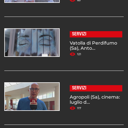
85
SERVIZI
Vatolla di Perdifumo
(Sa), Anto...
121
SERVIZI
Agropoli (Sa), cinema:
luglio d...
117