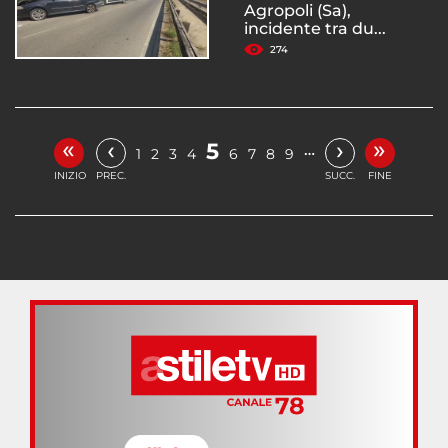
Agropoli (Sa),
incidente tra du...
274
«
»
‹
›
5
…
1
2
3
4
6
7
8
9
INIZIO
PREC.
SUCC.
FINE