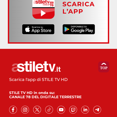
SCARICA
L’APP
Scarica l'app di STILE TV HD
STILE TV HD in onda su:
CANALE 78 DEL DIGITALE TERRESTRE