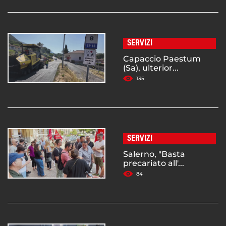
SERVIZI
Capaccio Paestum
(Sa), ulterior...
135
SERVIZI
Salerno, "Basta
precariato all'...
84