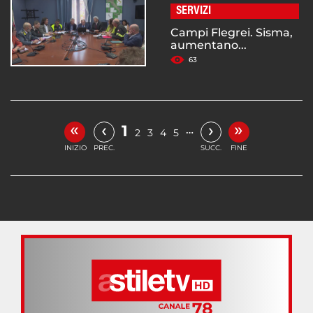
SERVIZI
Campi Flegrei. Sisma,
aumentano...
63
«
»
‹
›
1
…
2
3
4
5
INIZIO
PREC.
SUCC.
FINE