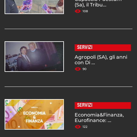
(Sa), il Tribu...
108
SERVIZI
Agropoli (SA), gli anni
con Di ...
90
SERVIZI
Economia&Finanza,
Eurofinance: ...
122