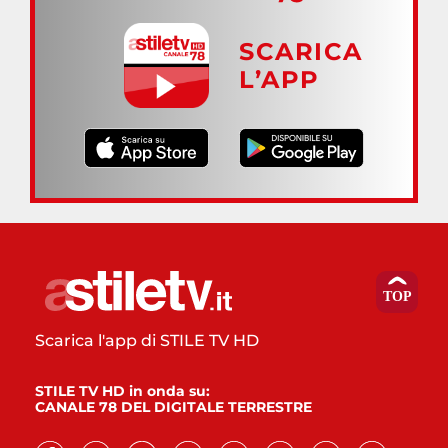
SCARICA
L’APP
Scarica l'app di STILE TV HD
STILE TV HD in onda su:
CANALE 78 DEL DIGITALE TERRESTRE