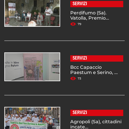
SERVIZI
Perdifumo (Sa).
Vatolla, Premio...
79
SERVIZI
Bcc Capaccio
Paestum e Serino, ...
73
SERVIZI
Agropoli (Sa), cittadini
incate...