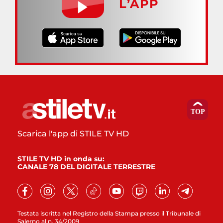
L’APP
Scarica l'app di STILE TV HD
STILE TV HD in onda su:
CANALE 78 DEL DIGITALE TERRESTRE
Testata iscritta nel Registro della Stampa presso il Tribunale di
Salerno al n. 34/2009