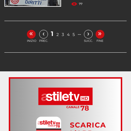
77
«
»
‹
›
1
…
2
3
4
5
INIZIO
PREC.
SUCC.
FINE
SCARICA