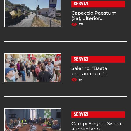
SERVIZI
Capaccio Paestum
(Sa), ulterior...
135
SERVIZI
Salerno, "Basta
precariato all'...
84
SERVIZI
Campi Flegrei. Sisma,
aumentano...