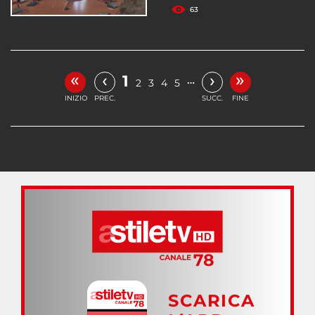
63
«
»
‹
›
1
…
2
3
4
5
INIZIO
PREC.
SUCC.
FINE
SCARICA