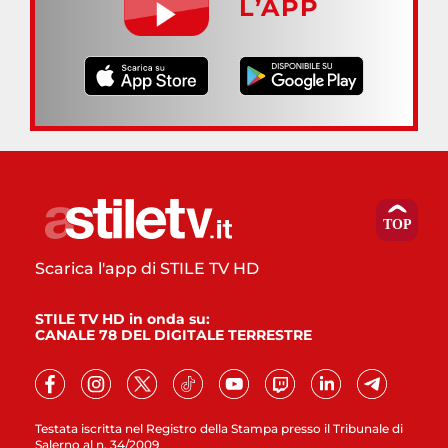
L’APP
Scarica l'app di STILE TV HD
STILE TV HD in onda su:
CANALE 78 DEL DIGITALE TERRESTRE
Testata iscritta nel Registro della Stampa presso il Tribunale di
Salerno al n. 34/2009