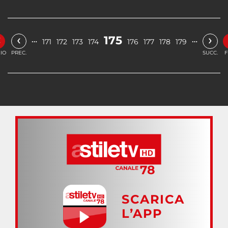
«
‹
›
175
…
…
171
172
173
174
176
177
178
179
ZIO
PREC.
SUCC.
F
SCARICA
L’APP