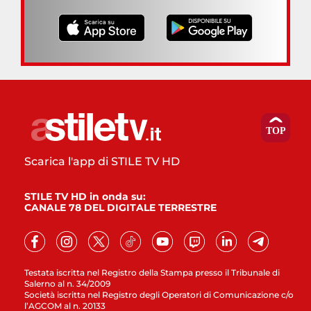
Scarica l'app di STILE TV HD
STILE TV HD in onda su:
CANALE 78 DEL DIGITALE TERRESTRE
Testata iscritta nel Registro della Stampa presso il Tribunale di
Salerno al n. 34/2009
Società iscritta nel Registro degli Operatori di Comunicazione c/o
l’AGCOM al n. 20133