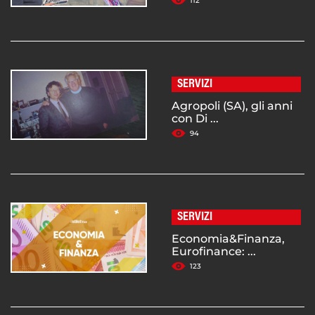
112
SERVIZI
Agropoli (SA), gli anni
con Di ...
94
SERVIZI
Economia&Finanza,
Eurofinance: ...
123