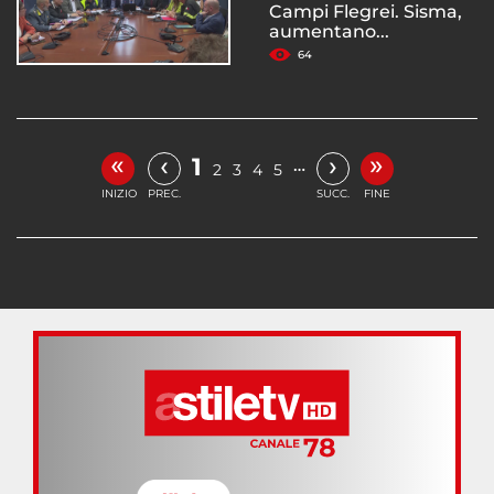
Campi Flegrei. Sisma,
aumentano...
64
«
»
‹
›
1
…
2
3
4
5
INIZIO
PREC.
SUCC.
FINE