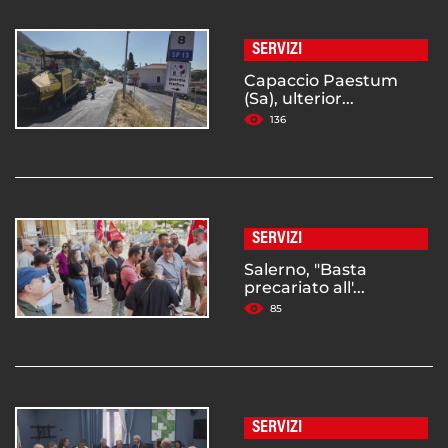
SERVIZI
Capaccio Paestum
(Sa), ulterior...
136
SERVIZI
Salerno, "Basta
precariato all'...
85
SERVIZI