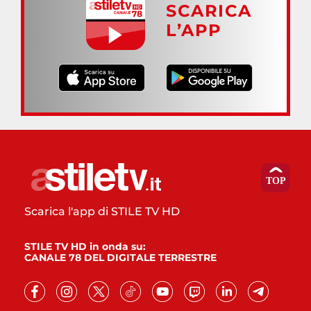
SCARICA
L’APP
Scarica l'app di STILE TV HD
STILE TV HD in onda su:
CANALE 78 DEL DIGITALE TERRESTRE