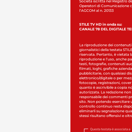
Società iscritta nel Registro de
Operatori di Comunicazione c
l’AGCOM al n. 20133
STILE TV HD in onda su:
CANALE 78 DEL DIGITALE T
La riproduzione dei contenuti
giornalistici della testata STI
riservata. Pertanto, è vietata l
riproduzione e l’uso, anche par
testi, fotografie, contenuti au
filmati, loghi, grafiche aziendal
pubblicitarie, con qualsiasi di
elettronico/digitale o per mez
fotocopie, registrazioni, cover
quanto è ascrivibile a copia n
autorizzata. La redazione non
responsabile dei commenti pr
sito. Non potendo esercitare 
controllo continuo resta dispo
eliminarli su segnalazione qual
stessi risultano offensivi e oltr