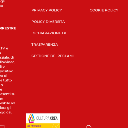
gli
/o
PRIVACY POLICY
COOKIE POLICY
POLICY DIVERSITÀ
ERRESTRE
DICHIARAZIONE DI
TRASPARENZA
LETV è
a
GESTIONE DEI RECLAMI
ziale, di
dio/video,
i e
spositivo
zo di
 e tutto
on
 è
esenti sul
un
nibile ad
ora gli
aggiosi.