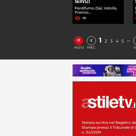
SERVIZI
Perdifumo (Sa). Vatolla,
Premio...
85
«
‹
1
…
2
3
4
5
INIZIO
PREC.
S
Testata iscritta nel Registro de
Stampa presso il Tribunale di 
n. 34/2009