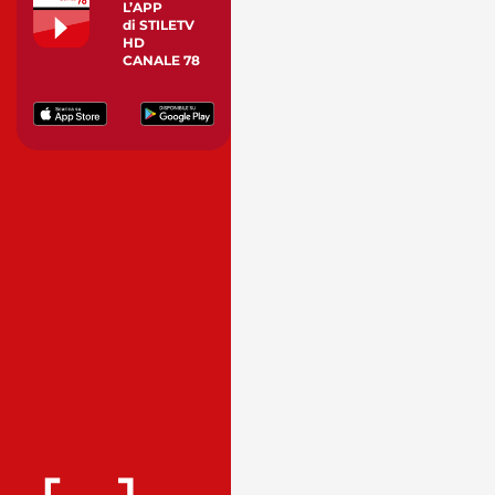
L’APP
di STILETV
HD
CANALE 78