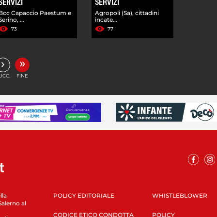
SERVIZI
SERVIZI
Bcc Capaccio Paestum e
Agropoli (Sa), cittadini
Serino, ...
incate...
73
77
»
›
UCC.
FINE
lla
POLICY EDITORIALE
WHISTLEBLOWER
Salerno al
CODICE ETICO CONDOTTA
POLICY