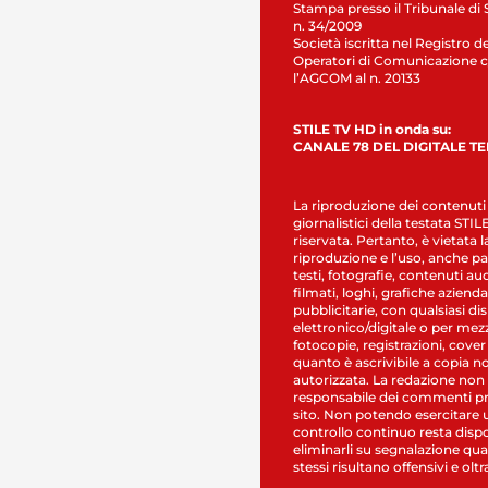
Stampa presso il Tribunale di 
n. 34/2009
Società iscritta nel Registro de
Operatori di Comunicazione c
l’AGCOM al n. 20133
STILE TV HD in onda su:
CANALE 78 DEL DIGITALE T
La riproduzione dei contenuti
giornalistici della testata STI
riservata. Pertanto, è vietata l
riproduzione e l’uso, anche par
testi, fotografie, contenuti au
filmati, loghi, grafiche aziendal
pubblicitarie, con qualsiasi di
elettronico/digitale o per mez
fotocopie, registrazioni, cover
quanto è ascrivibile a copia n
autorizzata. La redazione non
responsabile dei commenti pr
sito. Non potendo esercitare 
controllo continuo resta dispo
eliminarli su segnalazione qual
stessi risultano offensivi e oltr