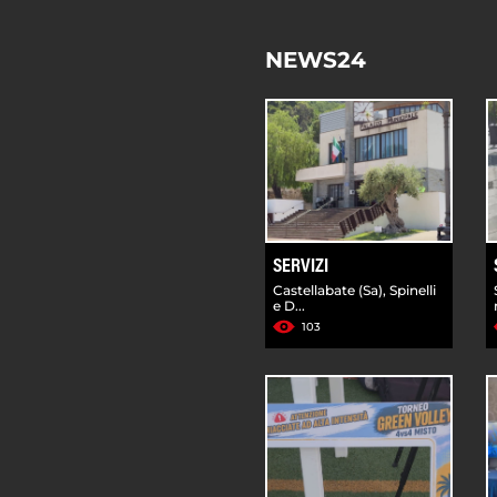
NEWS24
SERVIZI
Castellabate (Sa), Spinelli
e D...
103