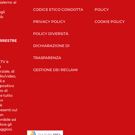
Salerno al
CODICE ETICO CONDOTTA
POLICY
gli
/o
PRIVACY POLICY
COOKIE POLICY
POLICY DIVERSITÀ
ERRESTRE
DICHIARAZIONE DI
TRASPARENZA
LETV è
a
GESTIONE DEI RECLAMI
ziale, di
dio/video,
i e
spositivo
zo di
 e tutto
on
 è
esenti sul
un
nibile ad
ora gli
aggiosi.