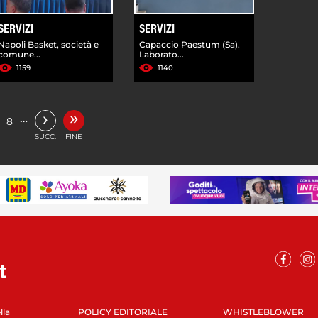
SERVIZI
SERVIZI
Napoli Basket, società e
Capaccio Paestum (Sa).
comune...
Laborato...
1159
1140
»
›
…
8
SUCC.
FINE
lla
POLICY EDITORIALE
WHISTLEBLOWER