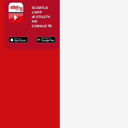
SCARICA
L’APP
di STILETV
HD
CANALE 78