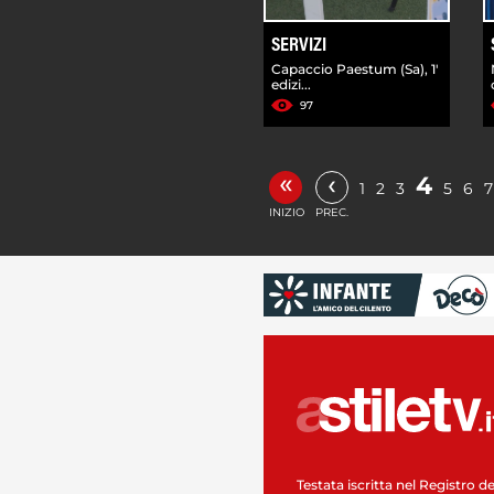
SERVIZI
Capaccio Paestum (Sa), 1'
edizi...
97
«
‹
4
1
2
3
5
6
7
INIZIO
PREC.
Testata iscritta nel Registro de