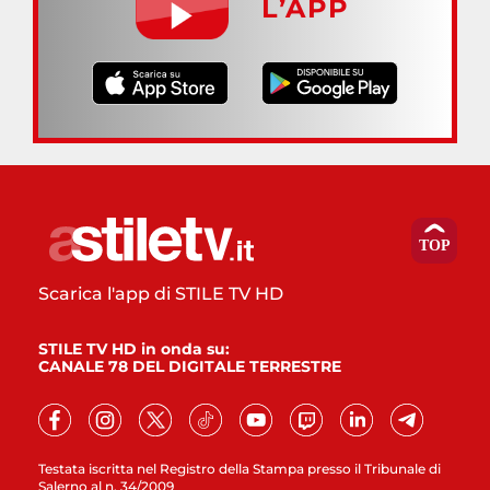
L’APP
Scarica l'app di STILE TV HD
STILE TV HD in onda su:
CANALE 78 DEL DIGITALE TERRESTRE
Testata iscritta nel Registro della Stampa presso il Tribunale di
Salerno al n. 34/2009