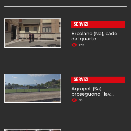
SERVIZI
Ercolano (Na), cade
dal quarto ...
179
SERVIZI
Agropoli (Sa),
proseguono i lav...
93