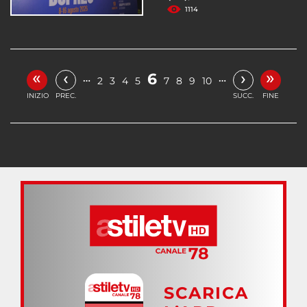
1114
«
»
‹
›
6
…
…
2
3
4
5
7
8
9
10
INIZIO
PREC.
SUCC.
FINE
SCARICA