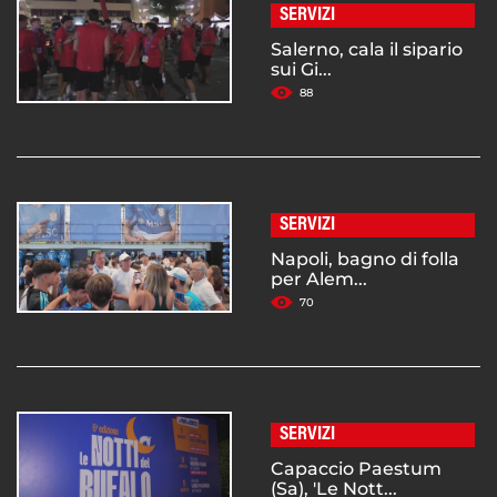
SERVIZI
Salerno, cala il sipario
sui Gi...
88
SERVIZI
Napoli, bagno di folla
per Alem...
70
SERVIZI
Capaccio Paestum
(Sa), 'Le Nott...