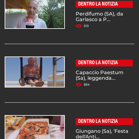
DENTRO LA NOTIZIA
Perdifumo (SA), da
Garlasco a P...
513
DENTRO LA NOTIZIA
Capaccio Paestum
(Sa), leggenda...
834
DENTRO LA NOTIZIA
Giungano (Sa), 'Festa
dell'Anti...