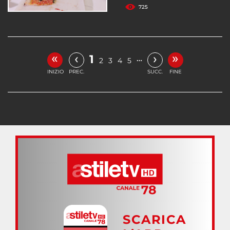
725
«
»
‹
›
1
…
2
3
4
5
INIZIO
PREC.
SUCC.
FINE
SCARICA