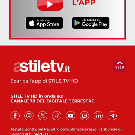
L’APP
Scarica l'app di STILE TV HD
STILE TV HD in onda su:
CANALE 78 DEL DIGITALE TERRESTRE
Testata iscritta nel Registro della Stampa presso il Tribunale di
Salerno al n. 34/2009