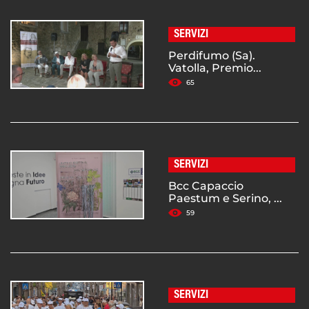
SERVIZI
Perdifumo (Sa).
Vatolla, Premio...
65
SERVIZI
Bcc Capaccio
Paestum e Serino, ...
59
SERVIZI