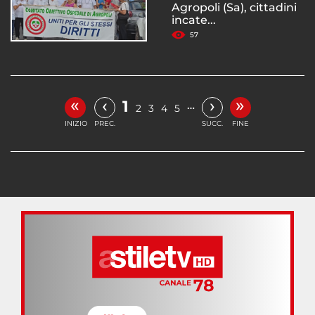
Agropoli (Sa), cittadini
incate...
57
«
»
‹
›
1
…
2
3
4
5
INIZIO
PREC.
SUCC.
FINE