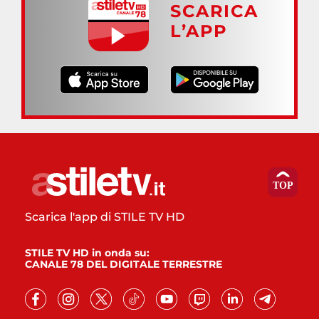
SCARICA
L’APP
Scarica l'app di STILE TV HD
STILE TV HD in onda su:
CANALE 78 DEL DIGITALE TERRESTRE