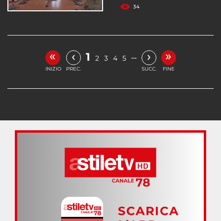
34
«
»
‹
›
1
…
2
3
4
5
INIZIO
PREC.
SUCC.
FINE
SCARICA