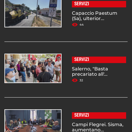
SERVIZI
Capaccio Paestum
(Sa), ulterior...
44
SERVIZI
Salerno, "Basta
precariato all'...
32
SERVIZI
Campi Flegrei. Sisma,
aumentano...