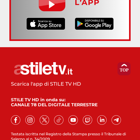
L’APP
Scarica l'app di STILE TV HD
STILE TV HD in onda su:
CANALE 78 DEL DIGITALE TERRESTRE
Testata iscritta nel Registro della Stampa presso il Tribunale di
Salerno al n. 34/2009