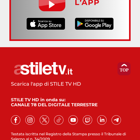
L’APP
Scarica l'app di STILE TV HD
STILE TV HD in onda su:
CANALE 78 DEL DIGITALE TERRESTRE
Testata iscritta nel Registro della Stampa presso il Tribunale di
Salerno al n. 34/2009