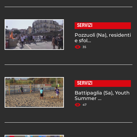
SERVIZI
Pozzuoli (Na), residenti
e sfol...
35
SERVIZI
Battipaglia (Sa), Youth
Summer ...
47