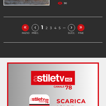
90
«
»
‹
›
1
…
2
3
4
5
INIZIO
PREC.
SUCC.
FINE
SCARICA