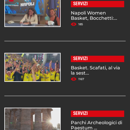
SERVIZI
Napoli Women
Basket, Bocchetti:...
185
SERVIZI
Basket. Scafati, al via
la sest...
1167
SERVIZI
Parchi Archeologici di
Paestum ...