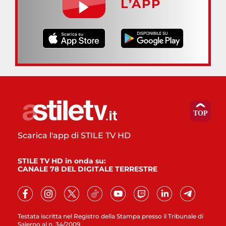
L’APP
Scarica l'app di STILE TV HD
STILE TV HD in onda su:
CANALE 78 DEL DIGITALE TERRESTRE
Testata iscritta nel Registro della Stampa presso il Tribunale di
Salerno al n. 34/2009