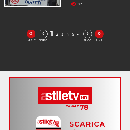
77
«
»
‹
›
1
…
2
3
4
5
INIZIO
PREC.
SUCC.
FINE
SCARICA