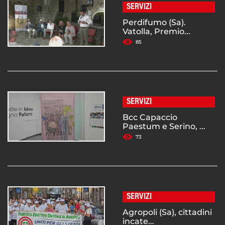
SERVIZI
Perdifumo (Sa).
Vatolla, Premio...
85
SERVIZI
Bcc Capaccio
Paestum e Serino, ...
73
SERVIZI
Agropoli (Sa), cittadini
incate...