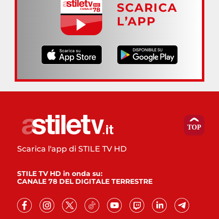
SCARICA
L’APP
Scarica l'app di STILE TV HD
STILE TV HD in onda su:
CANALE 78 DEL DIGITALE TERRESTRE