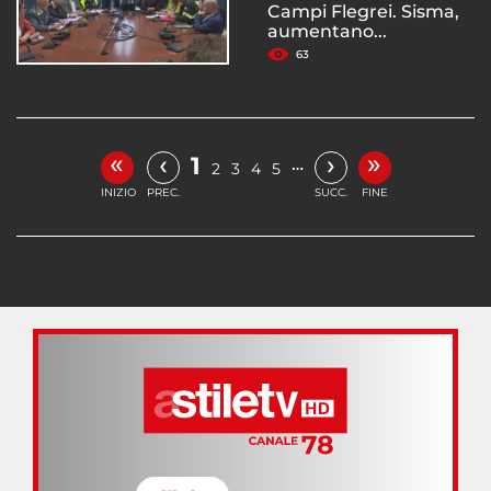
Campi Flegrei. Sisma,
aumentano...
63
«
»
‹
›
1
…
2
3
4
5
INIZIO
PREC.
SUCC.
FINE