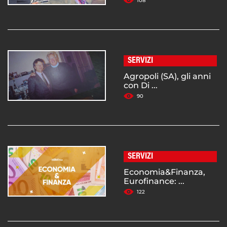
108
SERVIZI
Agropoli (SA), gli anni
con Di ...
90
SERVIZI
Economia&Finanza,
Eurofinance: ...
122