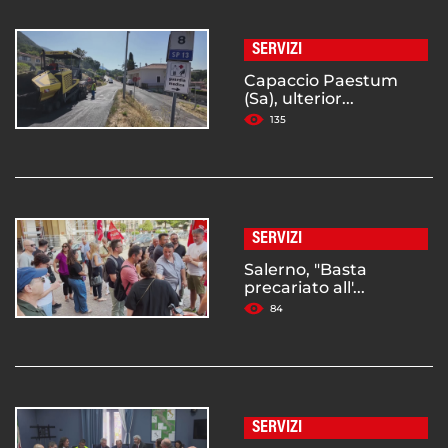
SERVIZI
Capaccio Paestum
(Sa), ulterior...
135
SERVIZI
Salerno, "Basta
precariato all'...
84
SERVIZI