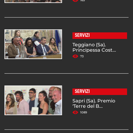
165
SERVIZI
Teggiano (Sa).
Principessa Cost...
73
SERVIZI
Sapri (Sa). Premio
'Terre del B...
1089