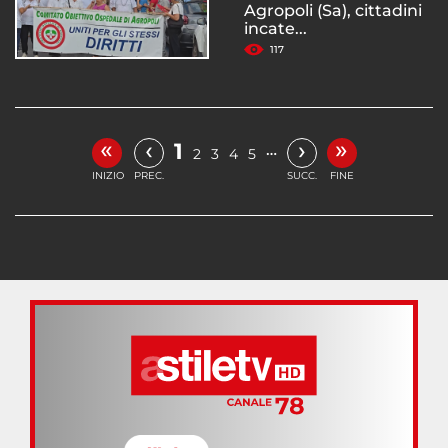
Agropoli (Sa), cittadini
incate...
117
«
»
‹
›
1
…
2
3
4
5
INIZIO
PREC.
SUCC.
FINE