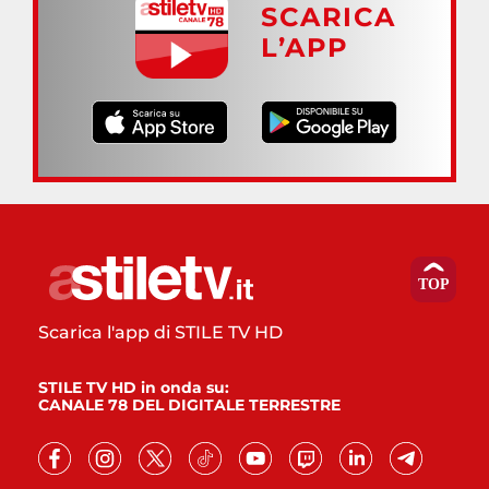
SCARICA
L’APP
Scarica l'app di STILE TV HD
STILE TV HD in onda su:
CANALE 78 DEL DIGITALE TERRESTRE