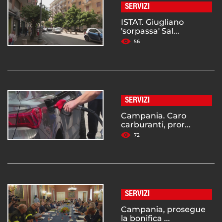
SERVIZI
ISTAT. Giugliano
'sorpassa' Sal...
56
SERVIZI
Campania. Caro
carburanti, pror...
72
SERVIZI
Campania, prosegue
la bonifica ...