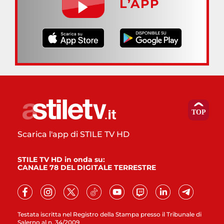
L’APP
Scarica l'app di STILE TV HD
STILE TV HD in onda su:
CANALE 78 DEL DIGITALE TERRESTRE
Testata iscritta nel Registro della Stampa presso il Tribunale di
Salerno al n. 34/2009