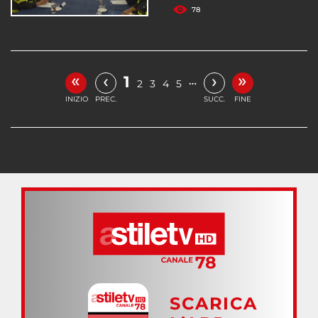
78
«
»
‹
›
1
…
2
3
4
5
INIZIO
PREC.
SUCC.
FINE
SCARICA