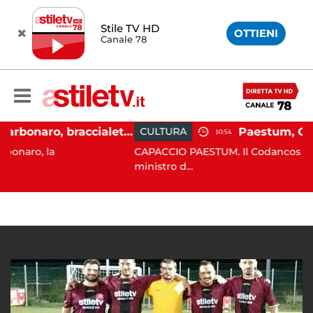
Stile TV HD
OTTIENI
Canale 78
Martina Carbonaro, braccialetto elettronico per i genitori della 14enne uccisa dall'ex
CULTURA
10:54
CAPACCIO PAESTUM. Il Codancos lancia un appe
ministro d...