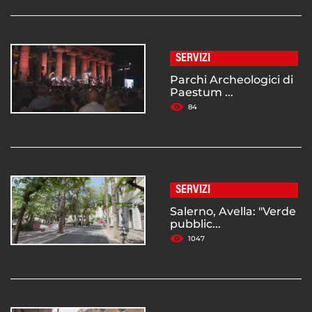
SERVIZI
Parchi Archeologici di
Paestum ...
84
SERVIZI
Salerno, Avella: "Verde
pubblic...
1047