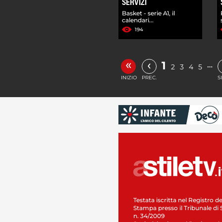
SERVIZI
Basket - serie A1, il
calendari...
194
«
‹
1
…
2
3
4
5
INIZIO
PREC.
S
Testata iscritta nel Registro de
Stampa presso il Tribunale di 
n. 34/2009