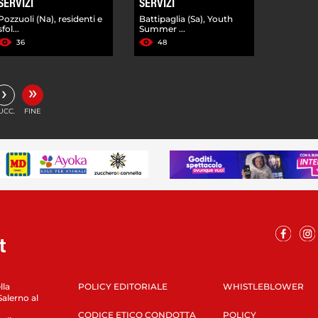
SERVIZI
SERVIZI
Pozzuoli (Na), residenti e
Battipaglia (Sa), Youth
sfol...
Summer ...
36
48
»
›
UCC.
FINE
lla
POLICY EDITORIALE
WHISTLEBLOWER
Salerno al
CODICE ETICO CONDOTTA
POLICY