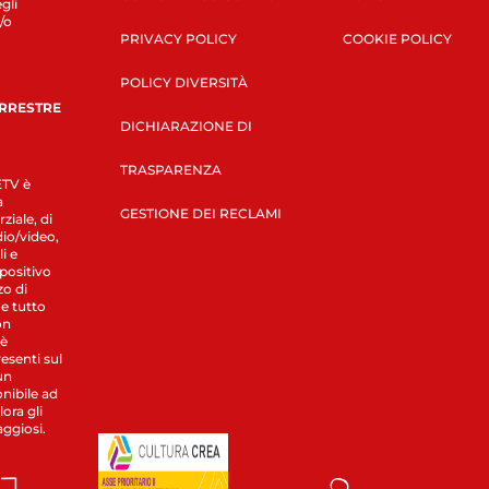
gli
/o
PRIVACY POLICY
COOKIE POLICY
POLICY DIVERSITÀ
ERRESTRE
DICHIARAZIONE DI
TRASPARENZA
LETV è
a
GESTIONE DEI RECLAMI
ziale, di
dio/video,
i e
spositivo
zo di
 e tutto
on
 è
esenti sul
un
nibile ad
ora gli
aggiosi.