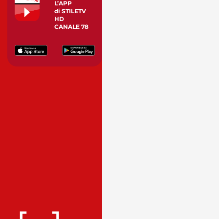
L’APP
di STILETV
HD
CANALE 78