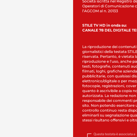
Società iscritta nel Registro de
Operatori di Comunicazione c
l’AGCOM al n. 20133
STILE TV HD in onda su:
CANALE 78 DEL DIGITALE T
La riproduzione dei contenuti
giornalistici della testata STI
riservata. Pertanto, è vietata l
riproduzione e l’uso, anche par
testi, fotografie, contenuti au
filmati, loghi, grafiche aziendal
pubblicitarie, con qualsiasi di
elettronico/digitale o per mez
fotocopie, registrazioni, cover
quanto è ascrivibile a copia n
autorizzata. La redazione non
responsabile dei commenti pr
sito. Non potendo esercitare 
controllo continuo resta dispo
eliminarli su segnalazione qual
stessi risultano offensivi e oltr