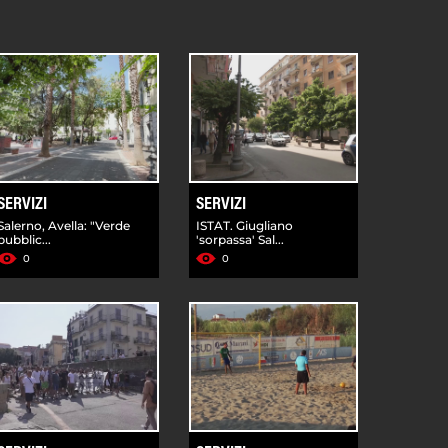
SERVIZI
SERVIZI
Salerno, Avella: "Verde
ISTAT. Giugliano
pubblic...
'sorpassa' Sal...
0
0