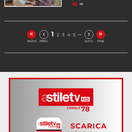
56
«
»
‹
›
1
…
2
3
4
5
INIZIO
PREC.
SUCC.
FINE
SCARICA