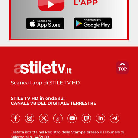
L’APP
Scarica l'app di STILE TV HD
STILE TV HD in onda su:
CANALE 78 DEL DIGITALE TERRESTRE
Testata iscritta nel Registro della Stampa presso il Tribunale di
Salerno al n. 34/2009