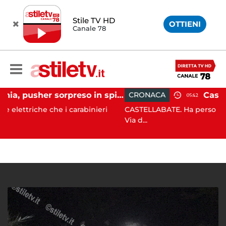
Stile TV HD
OTTIENI
Canale 78
Ischia, pusher sorpreso in spiaggia da carabinieri in Vespa
CRONACA
05:42
che i carabinieri
CASTELLABATE. Ha perso il controllo dell
Via d...