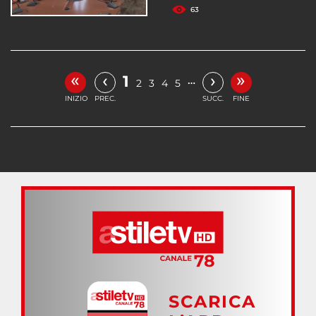
63
«
»
‹
›
1
…
2
3
4
5
INIZIO
PREC.
SUCC.
FINE
SCARICA