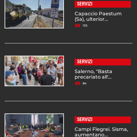
SERVIZI
Capaccio Paestum
(Sa), ulterior...
135
SERVIZI
Salerno, "Basta
precariato all'...
84
SERVIZI
Campi Flegrei. Sisma,
aumentano...