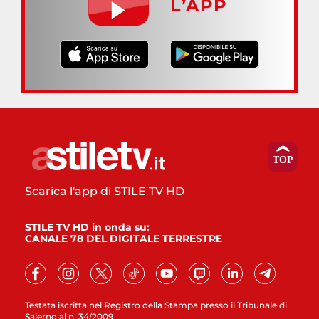
L’APP
Scarica l'app di STILE TV HD
STILE TV HD in onda su:
CANALE 78 DEL DIGITALE TERRESTRE
Testata iscritta nel Registro della Stampa presso il Tribunale di
Salerno al n. 34/2009