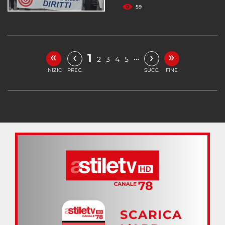
59
«
»
‹
›
1
…
2
3
4
5
INIZIO
PREC.
SUCC.
FINE
SCARICA