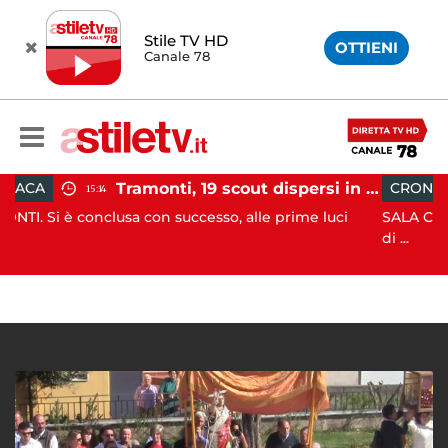
Stile TV HD
OTTIENI
Canale 78
Tramonti, 19 scout dispersi in montagna salvati dai vigili del fuoco
CRONACA
12:41
sa con successo, alle prime luci
SALA CONSILINA. Si ritrov
di ...