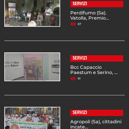
SERVIZI
Perdifumo (Sa).
Vatolla, Premio...
67
SERVIZI
Bcc Capaccio
Paestum e Serino, ...
61
SERVIZI
Agropoli (Sa), cittadini
incate...