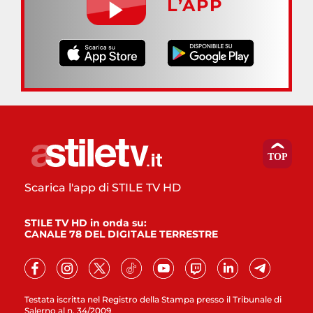
L’APP
Scarica l'app di STILE TV HD
STILE TV HD in onda su:
CANALE 78 DEL DIGITALE TERRESTRE
Testata iscritta nel Registro della Stampa presso il Tribunale di
Salerno al n. 34/2009