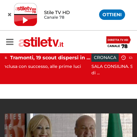
Stile TV HD
OTTIENI
Canale 78
Tramonti, 19 scout dispersi in montagna salvati dai vigili del fuoco
CRONACA
12:41
cesso, alle prime luci
SALA CONSILINA. Si ritrovano liquid
di ...