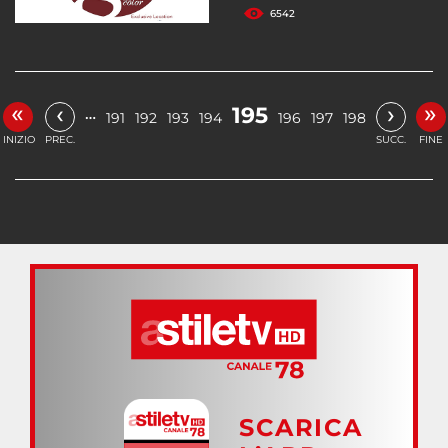
6542
«
»
‹
›
195
…
191
192
193
194
196
197
198
INIZIO
PREC.
SUCC.
FINE
SCARICA