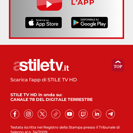
L’APP
Scarica l'app di STILE TV HD
STILE TV HD in onda su:
CANALE 78 DEL DIGITALE TERRESTRE
Testata iscritta nel Registro della Stampa presso il Tribunale di
Salerno al n. 34/2009