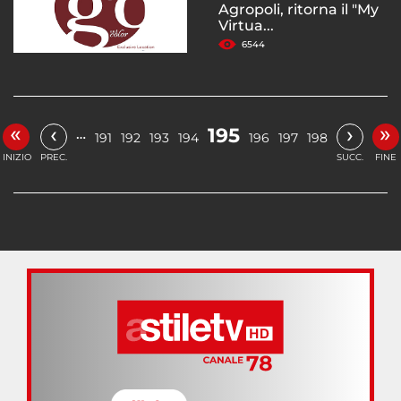
Agropoli, ritorna il "My
Virtua...
6544
«
»
‹
›
195
…
191
192
193
194
196
197
198
INIZIO
PREC.
SUCC.
FINE