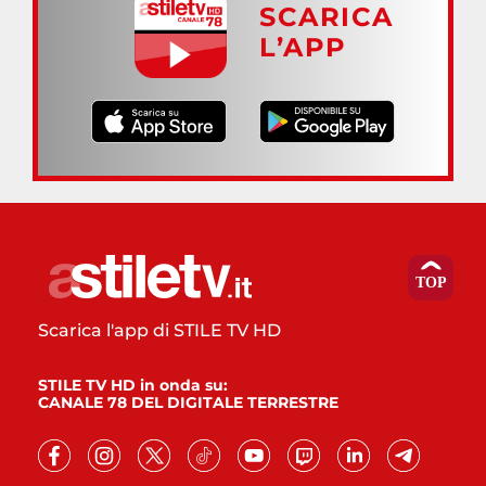
SCARICA
L’APP
Scarica l'app di STILE TV HD
STILE TV HD in onda su:
CANALE 78 DEL DIGITALE TERRESTRE