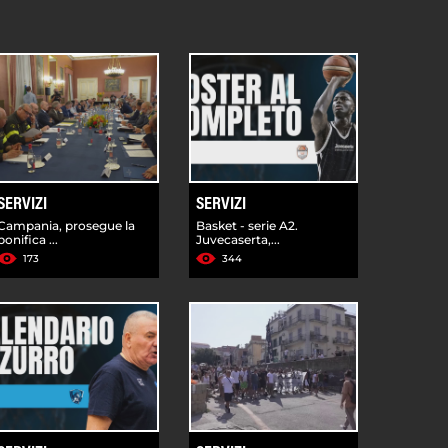
SERVIZI
SERVIZI
Campania, prosegue la
Basket - serie A2.
bonifica ...
Juvecaserta,...
173
344