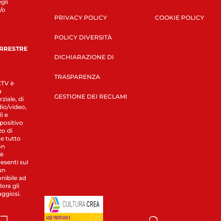
gli
/o
PRIVACY POLICY
COOKIE POLICY
POLICY DIVERSITÀ
ERRESTRE
DICHIARAZIONE DI
TRASPARENZA
LETV è
a
GESTIONE DEI RECLAMI
ziale, di
dio/video,
i e
spositivo
zo di
 e tutto
on
 è
esenti sul
un
nibile ad
ora gli
aggiosi.