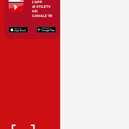
L’APP
di STILETV
HD
CANALE 78