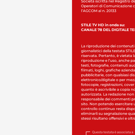
Società iscritta nel Registro de
Operatori di Comunicazione c
l’AGCOM al n. 20133
STILE TV HD in onda su:
CANALE 78 DEL DIGITALE T
La riproduzione dei contenuti
giornalistici della testata STI
riservata. Pertanto, è vietata l
riproduzione e l’uso, anche par
testi, fotografie, contenuti au
filmati, loghi, grafiche aziendal
pubblicitarie, con qualsiasi di
elettronico/digitale o per mez
fotocopie, registrazioni, cover
quanto è ascrivibile a copia n
autorizzata. La redazione non
responsabile dei commenti pr
sito. Non potendo esercitare 
controllo continuo resta dispo
eliminarli su segnalazione qual
stessi risultano offensivi e oltr