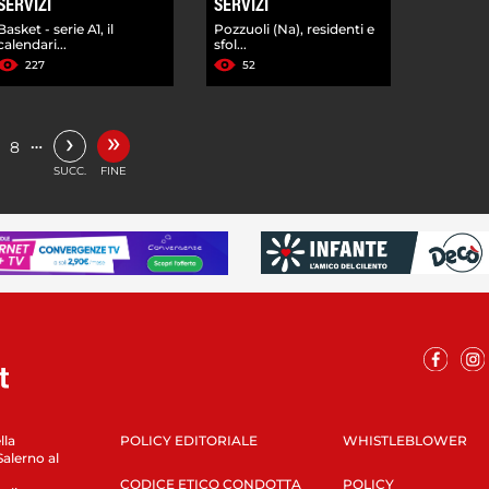
SERVIZI
SERVIZI
Basket - serie A1, il
Pozzuoli (Na), residenti e
calendari...
sfol...
227
52
»
›
…
8
SUCC.
FINE
lla
POLICY EDITORIALE
WHISTLEBLOWER
Salerno al
CODICE ETICO CONDOTTA
POLICY