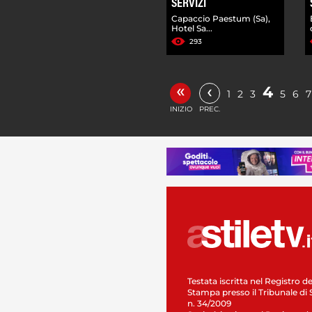
SERVIZI
Capaccio Paestum (Sa),
Hotel Sa...
293
«
‹
4
1
2
3
5
6
7
INIZIO
PREC.
Testata iscritta nel Registro de
Stampa presso il Tribunale di 
n. 34/2009