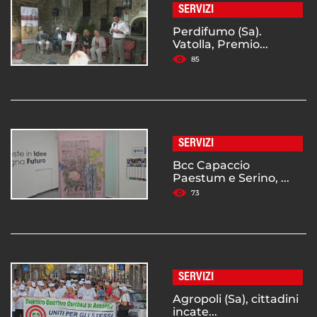
SERVIZI
Perdifumo (Sa).
Vatolla, Premio...
85
SERVIZI
Bcc Capaccio
Paestum e Serino, ...
73
SERVIZI
Agropoli (Sa), cittadini
incate...