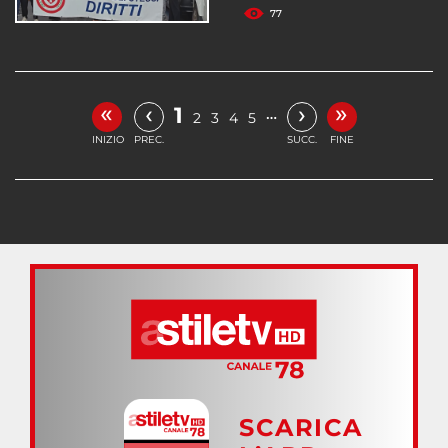
77
«
»
‹
›
1
…
2
3
4
5
INIZIO
PREC.
SUCC.
FINE
SCARICA