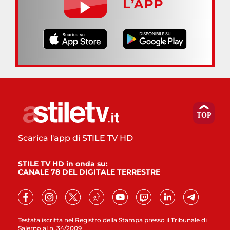
L’APP
Scarica l'app di STILE TV HD
STILE TV HD in onda su:
CANALE 78 DEL DIGITALE TERRESTRE
Testata iscritta nel Registro della Stampa presso il Tribunale di
Salerno al n. 34/2009