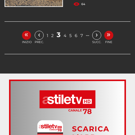
64
«
»
‹
›
3
…
1
2
4
5
6
7
INIZIO
PREC.
SUCC.
FINE
SCARICA