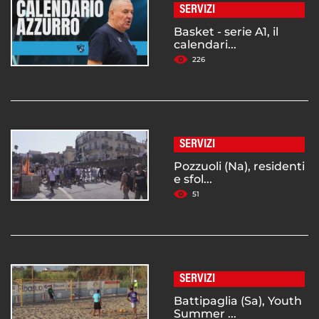
SERVIZI
Basket - serie A1, il
calendari...
226
SERVIZI
Pozzuoli (Na), residenti
e sfol...
51
SERVIZI
Battipaglia (Sa), Youth
Summer ...