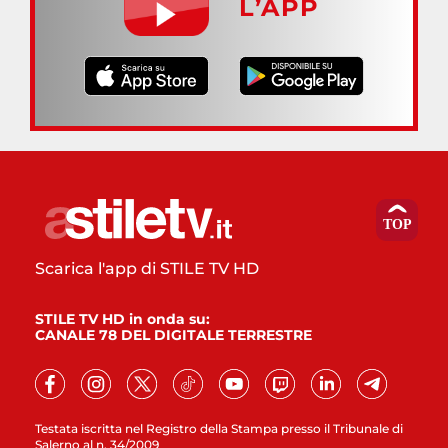
L’APP
Scarica l'app di STILE TV HD
STILE TV HD in onda su:
CANALE 78 DEL DIGITALE TERRESTRE
Testata iscritta nel Registro della Stampa presso il Tribunale di
Salerno al n. 34/2009