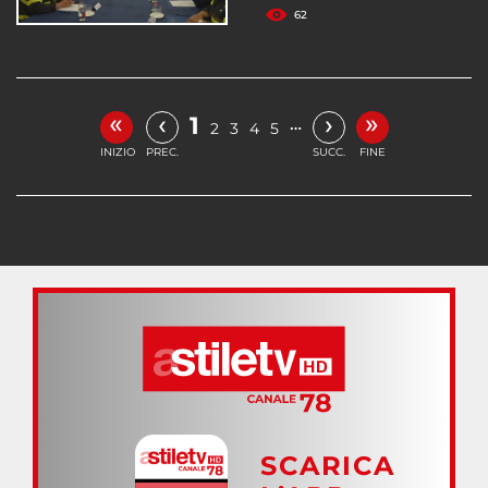
62
«
»
‹
›
1
…
2
3
4
5
INIZIO
PREC.
SUCC.
FINE
SCARICA