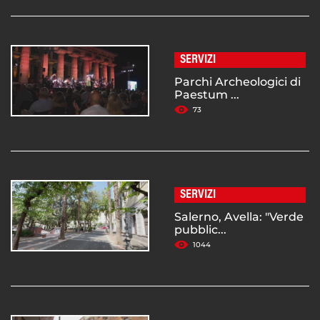
SERVIZI
Parchi Archeologici di
Paestum ...
73
SERVIZI
Salerno, Avella: "Verde
pubblic...
1044