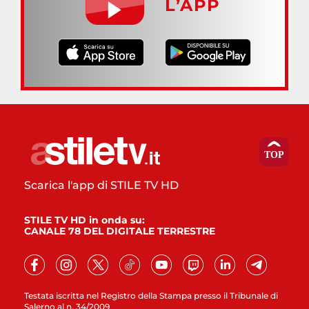
L’APP
Scarica l'app di STILE TV HD
STILE TV HD in onda su:
CANALE 78 DEL DIGITALE TERRESTRE
Testata iscritta nel Registro della Stampa presso il Tribunale di
Salerno al n. 34/2009