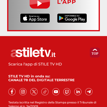
L’APP
Scarica l'app di STILE TV HD
STILE TV HD in onda su:
CANALE 78 DEL DIGITALE TERRESTRE
Testata iscritta nel Registro della Stampa presso il Tribunale di
Salerno al n. 34/2009