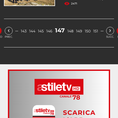
2471
‹
›
147
…
…
143
144
145
146
148
149
150
151
IO
PREC.
SUCC.
SCARICA