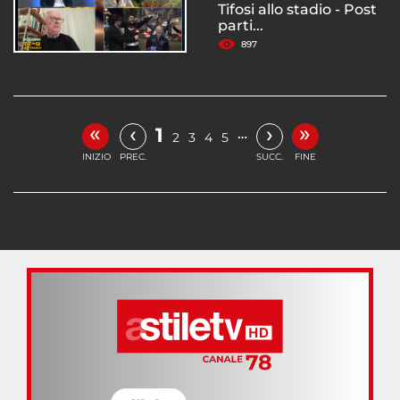
Tifosi allo stadio - Post
parti...
897
«
»
‹
›
1
…
2
3
4
5
INIZIO
PREC.
SUCC.
FINE