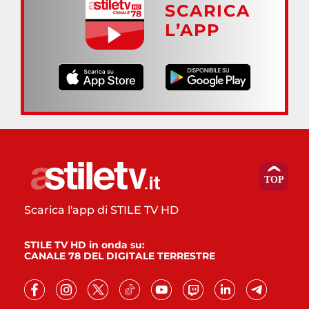
SCARICA
L’APP
Scarica l'app di STILE TV HD
STILE TV HD in onda su:
CANALE 78 DEL DIGITALE TERRESTRE