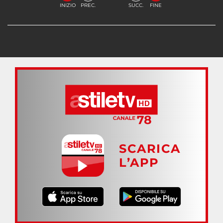
INIZIO
PREC.
SUCC.
FINE
SCARICA
L’APP