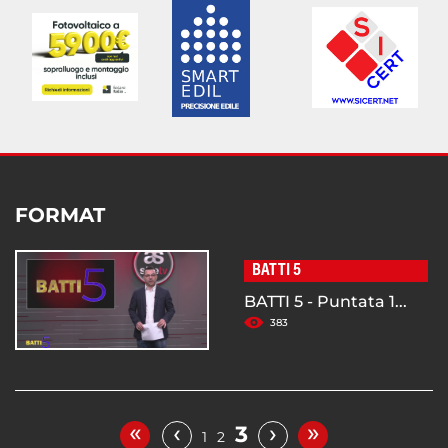
FORMAT
BATTI 5
BATTI 5 - Puntata 1...
383
«
»
‹
›
3
1
2