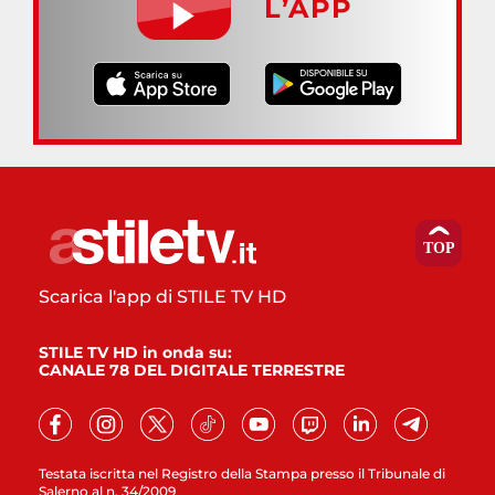
L’APP
Scarica l'app di STILE TV HD
STILE TV HD in onda su:
CANALE 78 DEL DIGITALE TERRESTRE
Testata iscritta nel Registro della Stampa presso il Tribunale di
Salerno al n. 34/2009