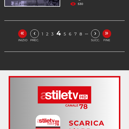
530
«
»
‹
›
4
…
1
2
3
5
6
7
8
INIZIO
PREC.
SUCC.
FINE
SCARICA