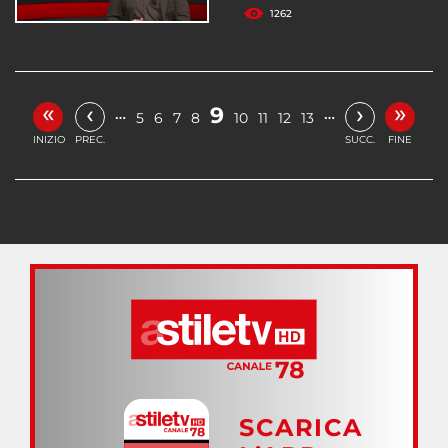
1262
«
»
‹
›
9
…
…
5
6
7
8
10
11
12
13
INIZIO
PREC.
SUCC.
FINE
SCARICA