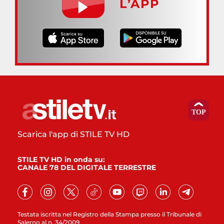
L’APP
Scarica l'app di STILE TV HD
STILE TV HD in onda su:
CANALE 78 DEL DIGITALE TERRESTRE
Testata iscritta nel Registro della Stampa presso il Tribunale di
Salerno al n. 34/2009