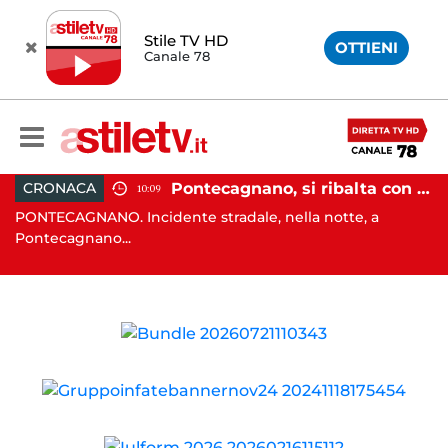
Stile TV HD
OTTIENI
Canale 78
raffollato nel centro storico: maxi sanzione e trasferimento ospiti
Pontecagnano, si ribalta con l'auto alla rotatoria: giovane ferito
CRONACA
10:09
PONTECAGNANO. Incidente stradale, nella notte, a
C
Pontecagnano...
Ca