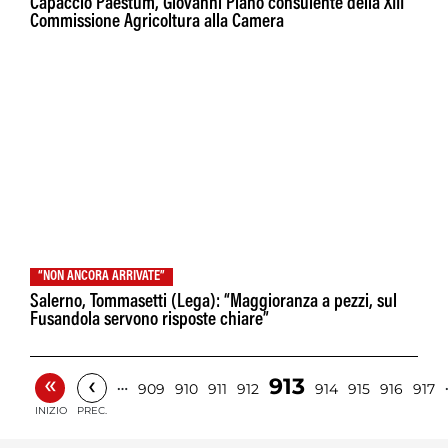
Capaccio Paestum, Giovanni Piano consulente della XIII
Commissione Agricoltura alla Camera
“NON ANCORA ARRIVATE”
Salerno, Tommasetti (Lega): “Maggioranza a pezzi, sul
Fusandola servono risposte chiare”
«
‹
913
…
909
910
911
912
914
915
916
917
INIZIO
PREC.