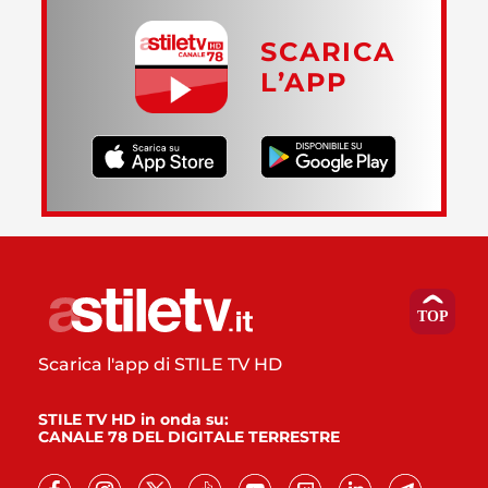
SCARICA
L’APP
Scarica l'app di STILE TV HD
STILE TV HD in onda su:
CANALE 78 DEL DIGITALE TERRESTRE