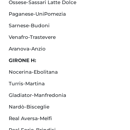
Ossese-Sassari Latte Dolce
Paganese-UniPomezia
Sarnese-Budoni
Venafro-Trastevere
Aranova-Anzio
GIRONE H:
Nocerina-Ebolitana
Turris-Martina
Gladiator-Manfredonia
Nardò-Bisceglie
Real Aversa-Melfi
Real Forio-Brindisi