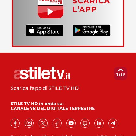
SCARICA
L’APP
Scarica l'app di STILE TV HD
STILE TV HD in onda su:
CANALE 78 DEL DIGITALE TERRESTRE