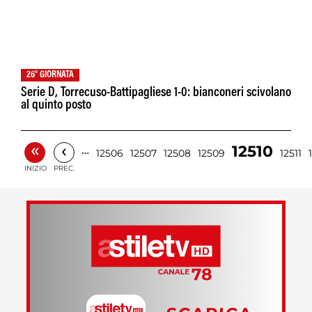
26° GIORNATA
Serie D, Torrecuso-Battipagliese 1-0: bianconeri scivolano
al quinto posto
«
‹
12510
…
12506
12507
12508
12509
12511
INIZIO
PREC.