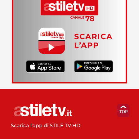
SCARICA
L’APP
Scarica l'app di STILE TV HD