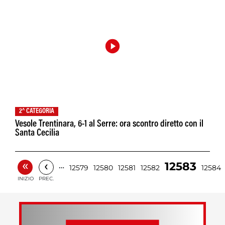
2^ CATEGORIA
Vesole Trentinara, 6-1 al Serre: ora scontro diretto con il
Santa Cecilia
«
‹
12583
…
12579
12580
12581
12582
12584
INIZIO
PREC.