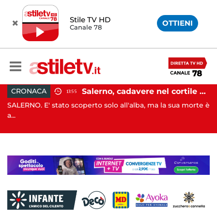
Stile TV HD
OTTIENI
Canale 78
Salerno, cadavere nel cortile di un palazzo: indaga la Polizia
CRONACA
13:55
1
tato scoperto solo all'alba, ma la sua morte è
NAPOLI. I genitori
quattordicenne uc