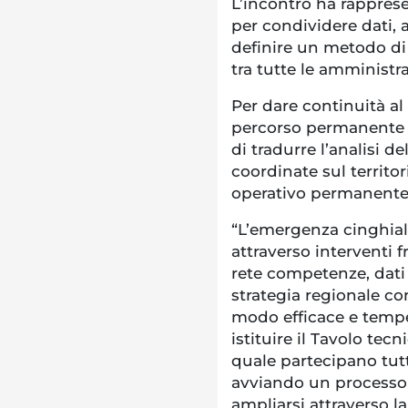
L’incontro ha rappre
per condividere dati, an
definire un metodo di 
tra tutte le amministr
Per dare continuità al
percorso permanente d
di tradurre l’analisi d
coordinate sul territori
operativo permanente 
“L’emergenza cinghial
attraverso interventi 
rete competenze, dati
strategia regionale co
modo efficace e temp
istituire il Tavolo te
quale partecipano tutte
avviando un processo 
ampliarsi attraverso la