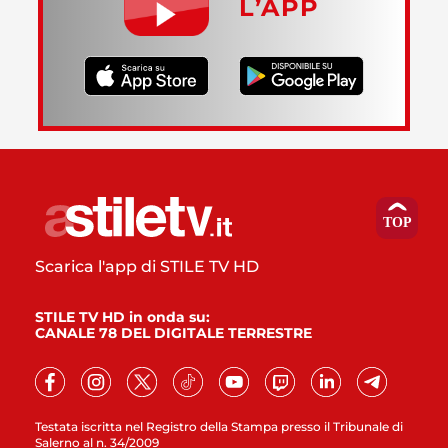
L’APP
Scarica l'app di STILE TV HD
STILE TV HD in onda su:
CANALE 78 DEL DIGITALE TERRESTRE
Testata iscritta nel Registro della Stampa presso il Tribunale di
Salerno al n. 34/2009