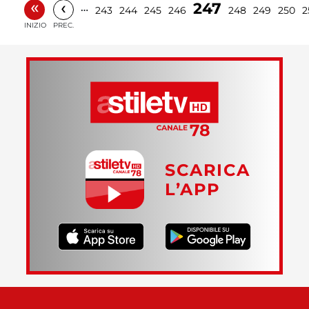
«
‹
247
…
243
244
245
246
248
249
250
2
INIZIO
PREC.
SCARICA
L’APP