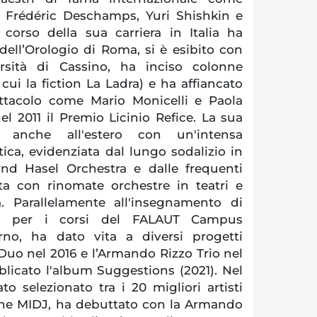
, Frédéric Deschamps, Yuri Shishkin e
corso della sua carriera in Italia ha
 dell’Orologio di Roma, si è esibito con
versità di Cassino, ha inciso colonne
 cui la fiction La Ladra) e ha affiancato
ettacolo come Mario Monicelli e Paola
l 2011 il Premio Licinio Refice. La sua
e anche all'estero con un'intensa
ica, evidenziata dal lungo sodalizio in
nd Hasel Orchestra e dalle frequenti
sta con rinomate orchestre in teatri e
ia. Parallelamente all'insegnamento di
ca per i corsi del FALAUT Campus
lerno, ha dato vita a diversi progetti
Duo nel 2016 e l’Armando Rizzo Trio nel
licato l'album Suggestions (2021). Nel
o selezionato tra i 20 migliori artisti
zione MIDJ, ha debuttato con la Armando