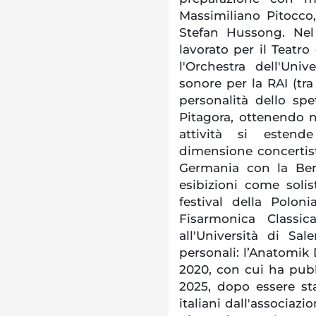
Massimiliano Pitocco
Stefan Hussong. Nel 
lavorato per il Teatro
l'Orchestra dell'Uni
sonore per la RAI (tra
personalità dello sp
Pitagora, ottenendo ne
attività si estend
dimensione concertist
Germania con la Ber
esibizioni come soli
festival della Polon
Fisarmonica Classi
all'Università di Sa
personali: l’Anatomik 
2020, con cui ha pubb
2025, dopo essere stat
italiani dall'associa