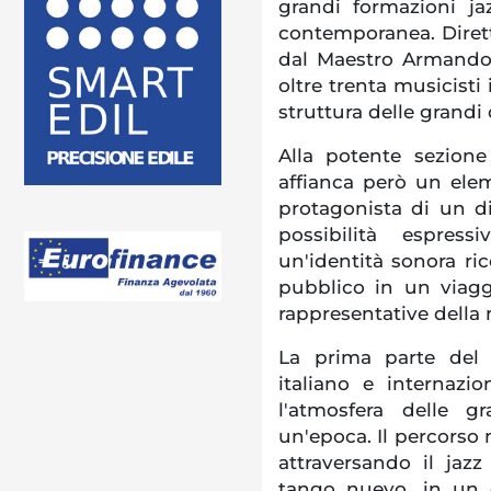
grandi formazioni jaz
contemporanea. Dirett
dal Maestro Armando 
oltre trenta musicisti
struttura delle grandi
Alla potente sezione 
affianca però un eleme
protagonista di un d
possibilità espress
un'identità sonora ric
pubblico in un viagg
rappresentative della
La prima parte del
italiano e internazi
l'atmosfera delle 
un'epoca. Il percorso 
attraversando il jaz
tango nuevo, in un e