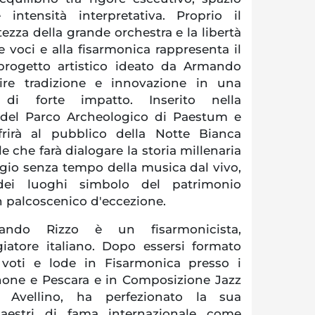
e intensità interpretativa. Proprio il
ezza della grande orchestra e la libertà
le voci e alla fisarmonica rappresenta il
l progetto artistico ideato da Armando
ire tradizione e innovazione in una
di forte impatto. Inserito nella
e del Parco Archeologico di Paestum e
ffrirà al pubblico della Notte Bianca
 che farà dialogare la storia millenaria
ggio senza tempo della musica dal vivo,
ei luoghi simbolo del patrimonio
un palcoscenico d'eccezione.
ando Rizzo è un fisarmonicista,
iatore italiano. Dopo essersi formato
voti e lode in Fisarmonica presso i
inone e Pescara e in Composizione Jazz
i Avellino, ha perfezionato la sua
aestri di fama internazionale come