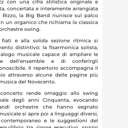
z con una cifra stilistica originale e
a, concertata e interamente arrangiata
Rizzo, la Big Band riunisce sul palco
 in un organico che richiama la classica
 orchestre swing.
fiati e alla solida sezione ritmica si
nto distintivo: la fisarmonica solista,
ialogo musicale capace di ampliare le
ive dell'ensemble e di conferirgli
onoscibile. Il repertorio accompagna il
io attraverso alcune delle pagine più
 musica del Novecento.
 concerto rende omaggio allo swing
onale degli anni Cinquanta, evocando
grandi orchestre che hanno segnato
musicale si apre poi a linguaggi diversi,
z contemporaneo e le suggestioni del
quilibrio tra rigore esecutivo, spazio