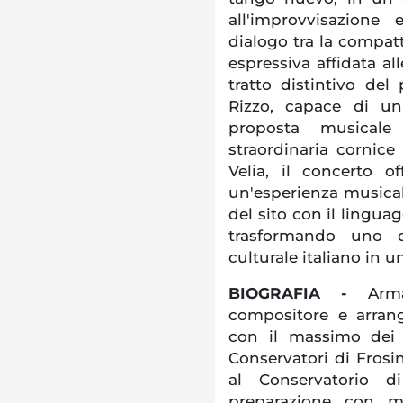
all'improvvisazione 
dialogo tra la compatt
espressiva affidata al
tratto distintivo de
Rizzo, capace di un
proposta musicale 
straordinaria cornic
Velia, il concerto o
un'esperienza musicale
del sito con il lingua
trasformando uno d
culturale italiano in 
BIOGRAFIA -
Arm
compositore e arrang
con il massimo dei 
Conservatori di Fros
al Conservatorio d
preparazione con m