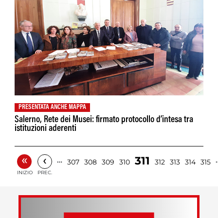
PRESENTATA ANCHE MAPPA
Salerno, Rete dei Musei: firmato protocollo d’intesa tra
istituzioni aderenti
«
‹
311
…
307
308
309
310
312
313
314
315
INIZIO
PREC.