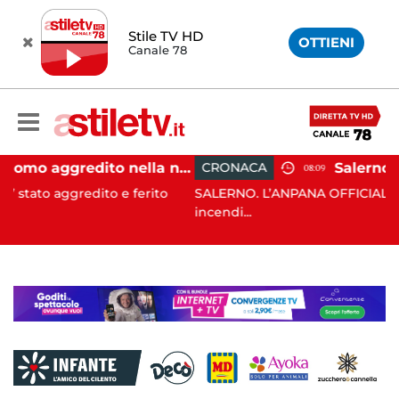
Stile TV HD
OTTIENI
Canale 78
Eboli, uomo aggredito nella notte: indagini in corso
CRONACA
08:09
e ferito
SALERNO. L’ANPANA OFFICIAL ODV ha segnalato al
incendi...