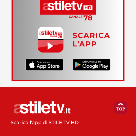
SCARICA
L’APP
Scarica l'app di STILE TV HD