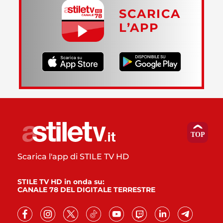
SCARICA
L’APP
Scarica l'app di STILE TV HD
STILE TV HD in onda su:
CANALE 78 DEL DIGITALE TERRESTRE