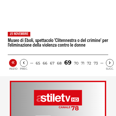
25 NOVEMBRE
Museo di Eboli, spettacolo 'Clitennestra o del crimine' per
l'eliminazione della violenza contro le donne
«
‹
›
69
…
…
65
66
67
68
70
71
72
73
INIZIO
PREC.
SUCC.