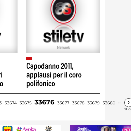
Capodanno 2011,
i
applausi per il coro
no
polifonico
›
33676
…
3
33674
33675
33677
33678
33679
33680
SUC