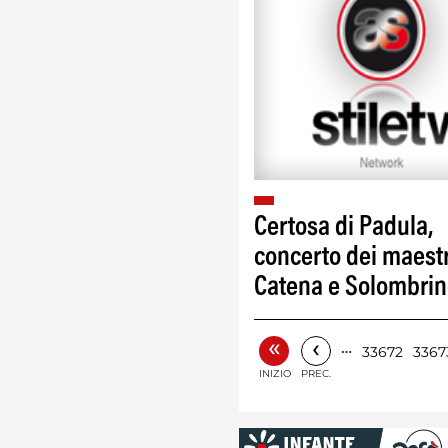
Certosa di Padula,
concerto dei maestr
Catena e Solombri
«
‹
…
33672
3367
INIZIO
PREC.