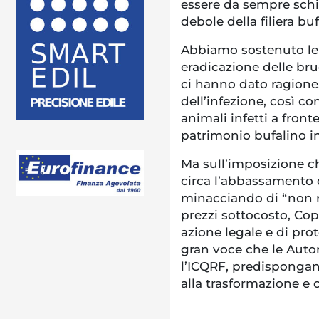
essere da sempre schie
debole della filiera buf
Abbiamo sostenuto le s
eradicazione delle bruc
ci hanno dato ragione, 
dell’infezione, così c
animali infetti a front
patrimonio bufalino i
Ma sull’imposizione c
circa l’abbassamento de
minacciando di “non rit
prezzi sottocosto, Cop
azione legale e di prot
gran voce che le Autor
l’ICQRF, predispongano 
alla trasformazione e 