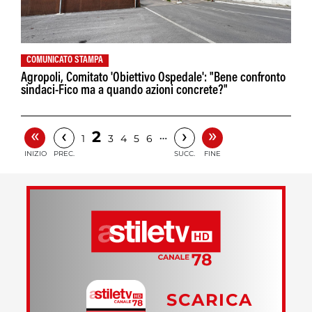
COMUNICATO STAMPA
Agropoli, Comitato 'Obiettivo Ospedale': "Bene confronto
sindaci-Fico ma a quando azioni concrete?"
«
»
‹
›
2
…
1
3
4
5
6
INIZIO
PREC.
SUCC.
FINE
SCARICA