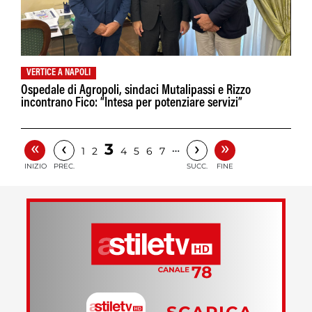
VERTICE A NAPOLI
Ospedale di Agropoli, sindaci Mutalipassi e Rizzo
incontrano Fico: “Intesa per potenziare servizi”
«
»
‹
›
3
…
1
2
4
5
6
7
INIZIO
PREC.
SUCC.
FINE