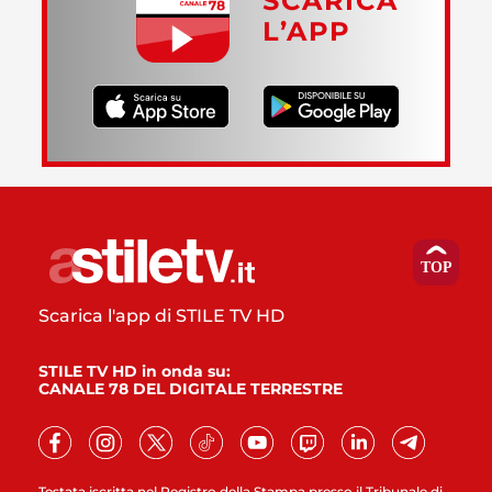
SCARICA
L’APP
Scarica l'app di STILE TV HD
STILE TV HD in onda su:
CANALE 78 DEL DIGITALE TERRESTRE
Testata iscritta nel Registro della Stampa presso il Tribunale di